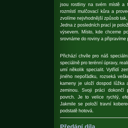
jsou rostliny na svém místě a t
rozmístí mulčovací kůra a prov
zvolíme nejvhodnější způsob tak,
Jedna z posledních prací je polo
výsevem. Místo, kde chceme pokl
srovnáme do roviny a připravíme p
Přichází chvíle pro náš speciální
speciálně pro terénní úpravy, rea
umí několik specialit. Vytřídí 
jiného nepořádku, rozseká veške
kameny je uloží dospod lůžka a
zeminou. Svoji práci dokončí p
povrch. Je to velice rychlý, ef
Jakmile se položí travní kober
podstatě hotová.
Předání díla