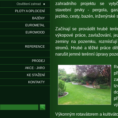
zahradního projektu se vytyčí
Osvětlení zahrad
stavební prvky - pergola, gar
PLOTY A OPLOCENÍ
jezírko, cesty, bazén, inženýrské s
BAZÉNY
EUROMETAL
Začínají se provádět hrubé teré
EUROWOOD
výkopové práce, zavlažování, jez
zeminy na pozemku, rozmísťují
REFERENCE
stromů. Hrubé a těžké práce dělá
narušit jemné terénní úpravy poz
PRODEJ
Re
AKCE - JARO
př
KE STAŽENÍ
za
KONTAKTY
tz
do
př
vý
Výkonným rotavátorem a kultivát