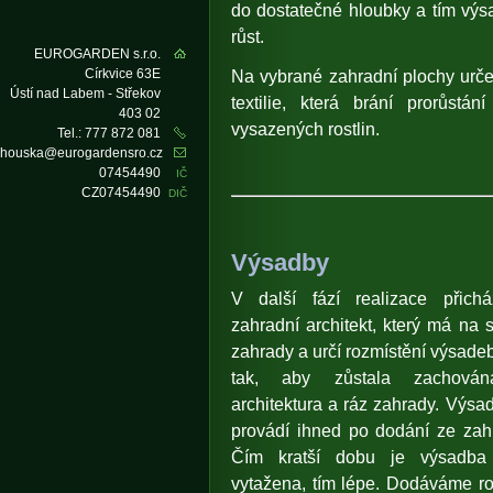
do dostatečné hloubky a tím výsa
růst.
EUROGARDEN s.r.o.
Na vybrané zahradní plochy urče
Církvice 63E
Ústí nad Labem - Střekov
textilie, která brání prorůst
403 02
vysazených rostlin.
Tel.: 777 872 081
houska@eurogardensro.cz
07454490
IČ
CZ07454490
DIČ
Výsadby
V další fází realizace přich
zahradní architekt, který má na s
zahrady a určí rozmístění výsadeb
tak, aby zůstala zachován
architektura a ráz zahrady. Výsad
provádí ihned po dodání ze zahr
Čím kratší dobu je výsadba
vytažena, tím lépe. Dodáváme ros