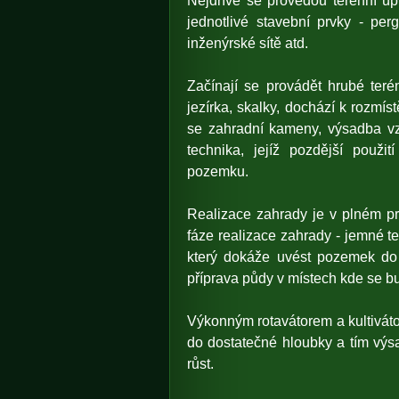
Nejdříve se provedou terénní úp
jednotlivé stavební prvky - perg
inženýrské sítě atd.
Začínají se provádět hrubé teré
jezírka, skalky, dochází k rozmís
se zahradní kameny, výsadba vz
technika, jejíž pozdější použi
pozemku.
Realizace zahrady je v plném pro
fáze realizace zahrady - jemné te
který dokáže uvést pozemek do
příprava půdy v místech kde se bu
Výkonným rotavátorem a kultivát
do dostatečné hloubky a tím výsa
růst.