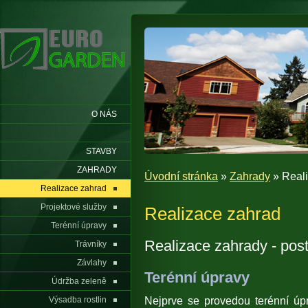
O NÁS
STAVBY
ZAHRADY
Úvodní stránka
»
Zahrady
» Real
Realizace zahrad
Projektové služby
Realizace zahrad
Terénní úpravy
Realizace zahrady - pos
Trávníky
Závlahy
Terénní úpravy
Údržba zeleně
Nejprve se provedou terénní úp
Výsadba rostlin